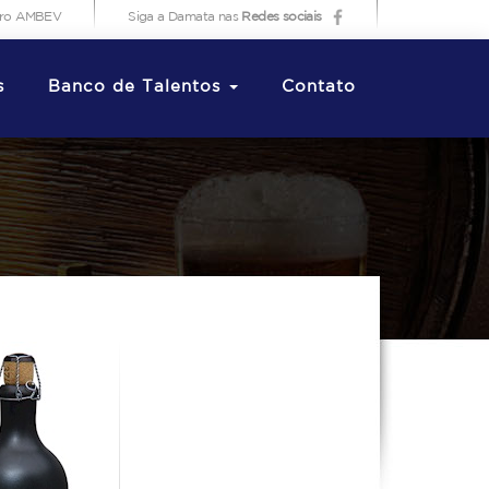
iro AMBEV
Siga a Damata nas
Redes sociais
s
Banco de Talentos
Contato