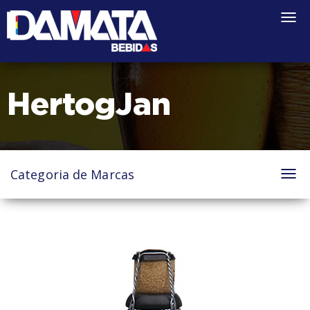
Togg
navi
HertogJan
Categoria de Marcas
Tog
nav