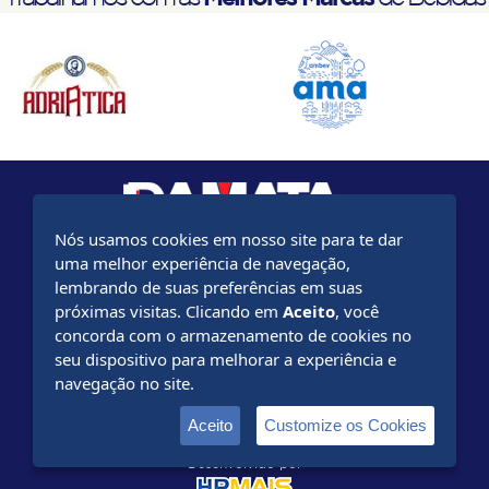
Nós usamos cookies em nosso site para te dar
uma melhor experiência de navegação,
Rod BR-116 km 765 - Leopoldina - 36.700-000
lembrando de suas preferências em suas
Minas Gerais - Brasil - (32) 3449-4600
próximas visitas. Clicando em
Aceito
, você
concorda com o armazenamento de cookies no
www.ambev.com.br
seu dispositivo para melhorar a experiência e
navegação no site.
www.emporiodacerveja.com.br
Aceito
Customize os Cookies
Desenvolvido por