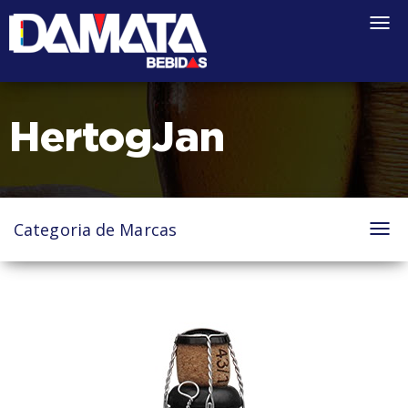
Togg
navi
HertogJan
Categoria de Marcas
Tog
nav