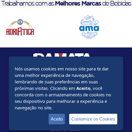
Melhores Marcas
Trabalhamos com as
de Bebidas
Nós usamos cookies em nosso site para te dar
uma melhor experiência de navegação,
Rod BR-116 km 765 - Leopoldina - 36.700-000
lembrando de suas preferências em suas
Minas Gerais - Brasil - (32) 3449-4600
próximas visitas. Clicando em
Aceito
, você
concorda com o armazenamento de cookies no
www.ambev.com.br
seu dispositivo para melhorar a experiência e
navegação no site.
www.emporiodacerveja.com.br
Aceito
Customize os Cookies
Desenvolvido por