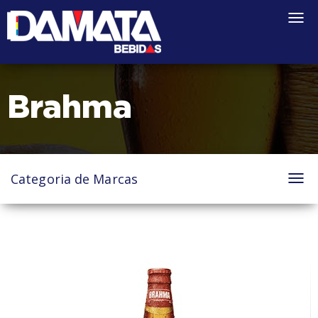
Togg
navi
Brahma
Categoria de Marcas
Tog
nav