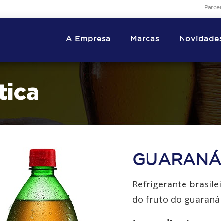
Parce
A Empresa
Marcas
Novidade
tica
GUARANÁ
Refrigerante brasile
do fruto do guaraná