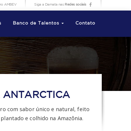
iro AMBEV
Siga a Damata nas
Redes sociais
s
Banco de Talentos
Contato
 ANTARCTICA
iro com sabor único e natural, feito
 plantado e colhido na Amazônia.