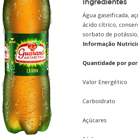
Ingredientes
Água gaseificada, aç
ácido cítrico, conse
sorbato de potássio
Informação Nutricio
Quantidade por po
Valor Energ
Carboidrat
Açúc
*