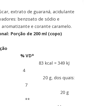
úcar, extrato de guaraná, acidulante
rvadores: benzoato de sódio e
, aromatizante e corante caramelo.
nal: Porção de 200 ml (copo)
rção
% VD*
ético 83 kcal = 349 kJ
4
o 20 g, dos quais:
7
ares 20 g
*