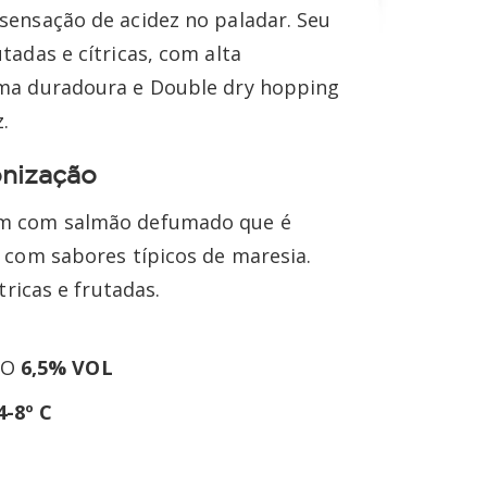
ensação de acidez no paladar. Seu
adas e cítricas, com alta
ma duradoura e Double dry hopping
.
nização
m com salmão defumado que é
 com sabores típicos de maresia.
tricas e frutadas.
CO
6,5% VOL
4-8º C