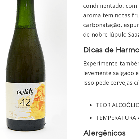
condimentado, com s
aroma tem notas frut
carbonatação, espu
de nobre lúpulo Saaz
Dicas de Harmo
Experimente també
levemente salgado e
Isso pede cervejas cí
TEOR ALCOÓLI
TEMPERATURA
Alergênicos