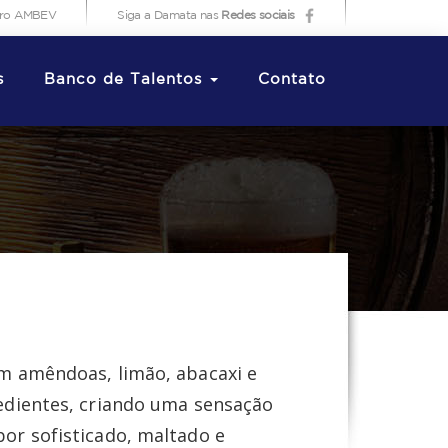
iro AMBEV
Siga a Damata nas
Redes sociais
s
Banco de Talentos
Contato
em amêndoas, limão, abacaxi e
redientes, criando uma sensação
bor sofisticado, maltado e