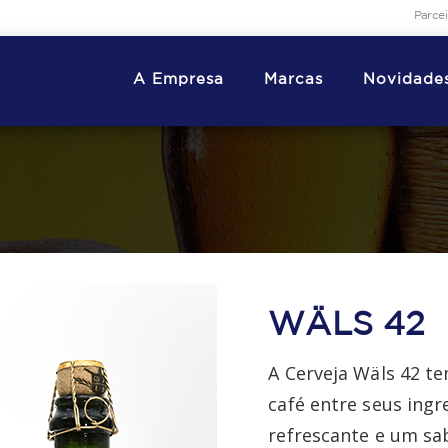
Parce
A Empresa
Marcas
Novidade
WÄLS 42
A Cerveja Wäls 42 t
café entre seus ing
refrescante e um sa