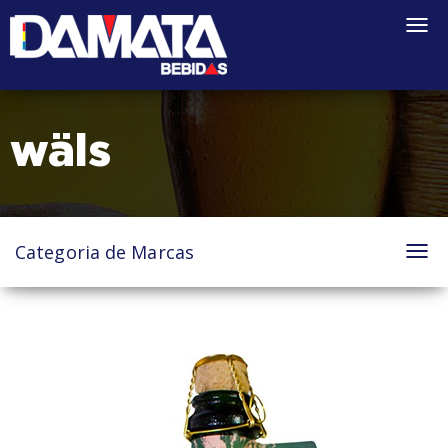
Togg
navi
wäls
Categoria de Marcas
Tog
nav