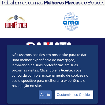
Melhores Marcas
Trabalhamos com as
de Bebidas
Nós usamos cookies em nosso site para te dar
uma melhor experiência de navegação,
Rod BR-116 km 765 - Leopoldina - 36.700-000
lembrando de suas preferências em suas
Minas Gerais - Brasil - (32) 3449-4600
próximas visitas. Clicando em
Aceito
, você
concorda com o armazenamento de cookies no
www.ambev.com.br
seu dispositivo para melhorar a experiência e
navegação no site.
www.emporiodacerveja.com.br
Aceito
Customize os Cookies
Desenvolvido por