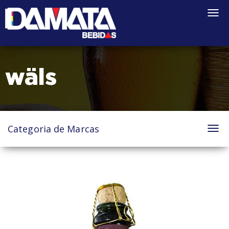
Togg
navi
wäls
Categoria de Marcas
Tog
nav